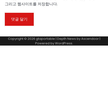
그리고 웹사이트를 저장합니다.
Copyright © 2026
gtaportable
| Depth News by
Ascendoor
|
Powered by
WordPress
.