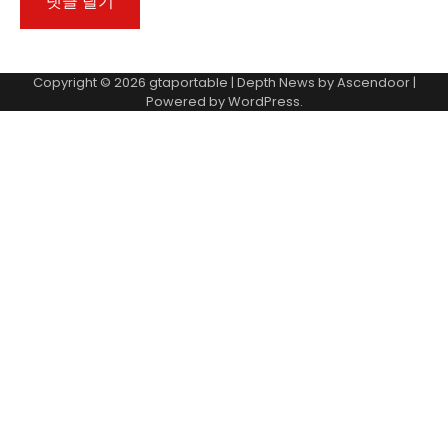
Copyright © 2026
gtaportable
| Depth News by
Ascendoor
|
Powered by
WordPress
.