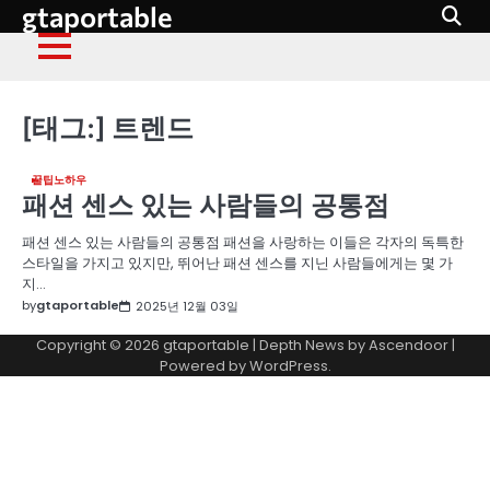
gtaportable
Skip
to
content
[태그:]
트렌드
꿀팁노하우
패션 센스 있는 사람들의 공통점
패션 센스 있는 사람들의 공통점 패션을 사랑하는 이들은 각자의 독특한
스타일을 가지고 있지만, 뛰어난 패션 센스를 지닌 사람들에게는 몇 가
지…
by
gtaportable
2025년 12월 03일
Copyright © 2026
gtaportable
| Depth News by
Ascendoor
|
Powered by
WordPress
.